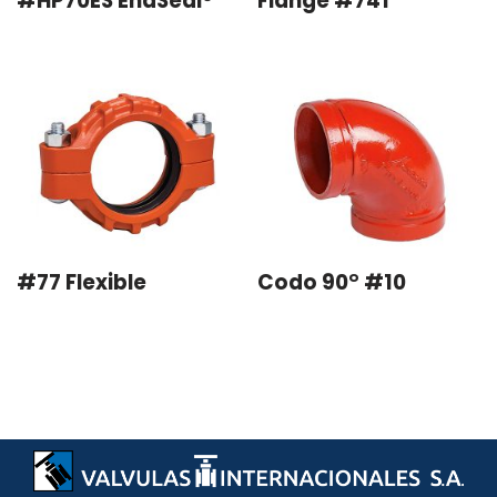
#HP70ES EndSeal®
Flange #741
#77 Flexible
Codo 90° #10