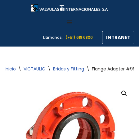
Saltar
al
contenido
INTRANET
Llámanos:
(+51) 618 6800
Inicio
\
VICTAULIC
\
Bridas y Fitting
\
Flange Adapter #994