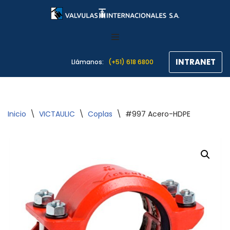
Saltar
al
contenido
INTRANET
Llámanos:
(+51) 618 6800
Inicio
\
VICTAULIC
\
Coplas
\
#997 Acero-HDPE