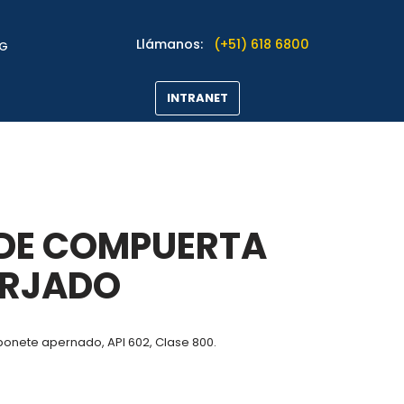
Llámanos:
(+51) 618 6800
OG
INTRANET
DE COMPUERTA
ORJADO
onete apernado, API 602, Clase 800.