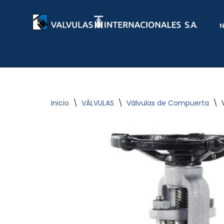
Saltar
al
contenido
Inicio
\
VÁLVULAS
\
Válvulas de Compuerta
\