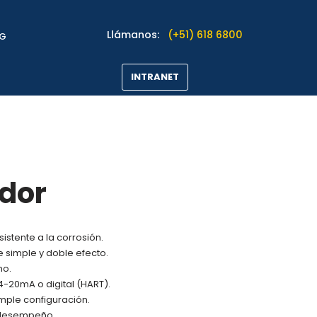
Llámanos:
(+51) 618 6800
OG
INTRANET
dor
istente a la corrosión.
simple y doble efecto.
mo.
-20mA o digital (HART).
mple configuración.
 desempeño.