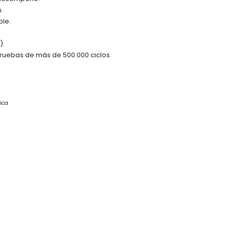
.
le.
).
ruebas de más de 500.000 ciclos.
ica