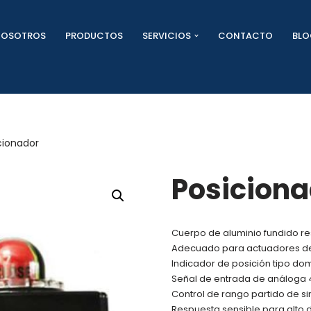
NOSOTROS
PRODUCTOS
SERVICIOS
CONTACTO
BL
cionador
Posiciona
Cuerpo de aluminio fundido res
Adecuado para actuadores de 
Indicador de posición tipo do
Señal de entrada de análoga 4
Control de rango partido de si
Respuesta sensible para alto