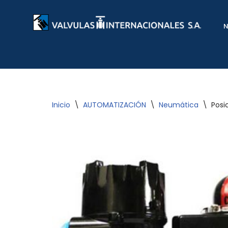
Saltar
al
contenido
Inicio
\
AUTOMATIZACIÓN
\
Neumática
\
Posi