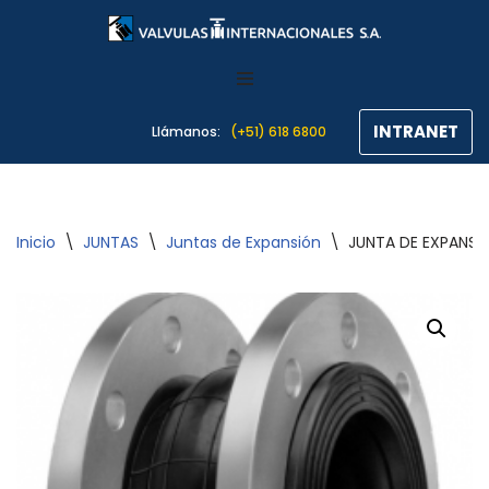
Saltar
al
contenido
INTRANET
Llámanos:
(+51) 618 6800
Inicio
\
JUNTAS
\
Juntas de Expansión
\
JUNTA DE EXPANSI