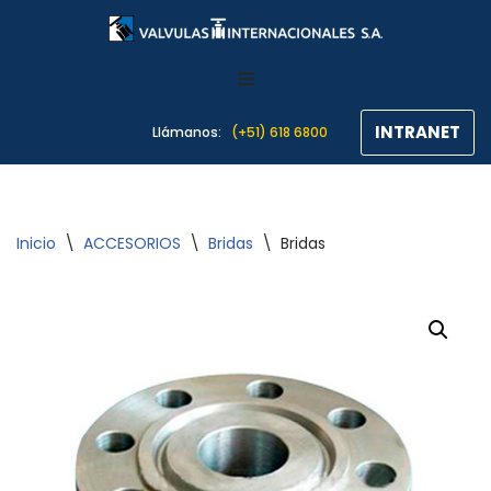
Saltar
al
contenido
INTRANET
Llámanos:
(+51) 618 6800
Inicio
\
ACCESORIOS
\
Bridas
\
Bridas