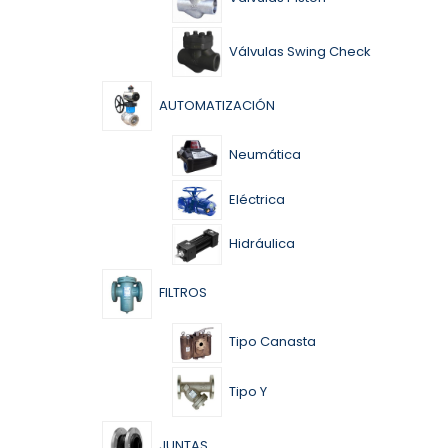
Válvulas Swing Check
AUTOMATIZACIÓN
Neumática
Eléctrica
Hidráulica
FILTROS
Tipo Canasta
Tipo Y
JUNTAS