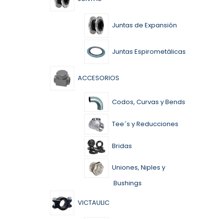
Juntas de Expansión
Juntas Espirometálicas
ACCESORIOS
Codos, Curvas y Bends
Tee´s y Reducciones
Bridas
Uniones, Niples y
Bushings
VICTAULIC